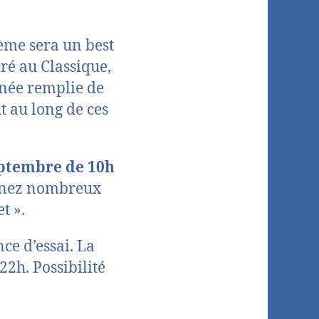
hème sera un best
cré au Classique,
née remplie de
t au long de ces
eptembre de 10h
 Venez nombreux
t ».
ce d’essai. La
22h. Possibilité