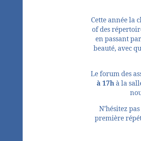
Cette année la c
of des répertoir
en passant pa
beauté, avec qu
Le forum des as
à 17h
à la sal
nou
N’hésitez pas
première répéti