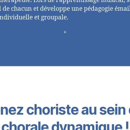
hérapeute. Lors de l’apprentissage musical, st
al de chacun et développe une pédagogie émai
ndividuelle et groupale.
+
ez choriste au sein
chorale dynamique !