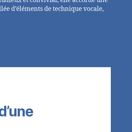
udieux et convivial, elle accorde une
llée d’éléments de technique vocale,
 d’une